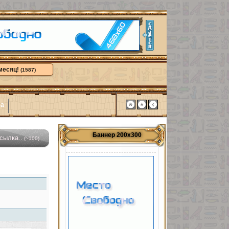
месяц!
(1587)
ма
Баннер 200х300
(~100)