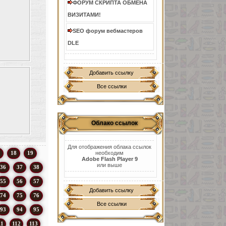
ФОРУМ СКРИПТА ОБМЕНА
ВИЗИТАМИ!
SEO форум вебмастеров
DLE
Добавить ссылку
Все ссылки
Облако ссылок
Для отображения облака ссылок
18
19
необходим
Adobe Flash Player 9
или выше
36
37
38
55
56
57
Добавить ссылку
74
75
76
Все ссылки
93
94
95
11
112
113