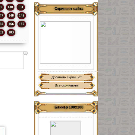
29
130
131
Скриншот сайта
47
148
149
65
166
167
82
183
Добавить скриншот
Все скриншоты
Баннер 100х100