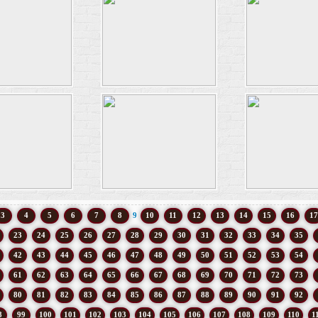
3
4
5
6
7
8
9
10
11
12
13
14
15
16
17
23
24
25
26
27
28
29
30
31
32
33
34
35
42
43
44
45
46
47
48
49
50
51
52
53
54
61
62
63
64
65
66
67
68
69
70
71
72
73
80
81
82
83
84
85
86
87
88
89
90
91
92
8
99
100
101
102
103
104
105
106
107
108
109
110
1