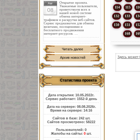
Открытие проекта.
Авг
Уважаемые пользователи,
114
115
11
08
приветствуем всех в
нашей новой системе
132
133
13
обмена интернет-
трафиком и раскрутки веб-сайтов.
Сервис предназначен для обмена
150
151
15
визитами, посещениями и
бесплатного продвижения
168
16
интернет-ресурсов. …
Читать далее
Здесь может 
Архив новостей
Статистика проекта
Дата открытия: 10.05.2022г.
Сервис работает: 1552-й день
Дата на сервере: 08.08.2026г.
Время на сервере: 14:16
Сайтов в базе: 242 шт.
Сайтов просмотрено: 58222
Пользователей: 0
Жалобы на сайты:
0
шт.