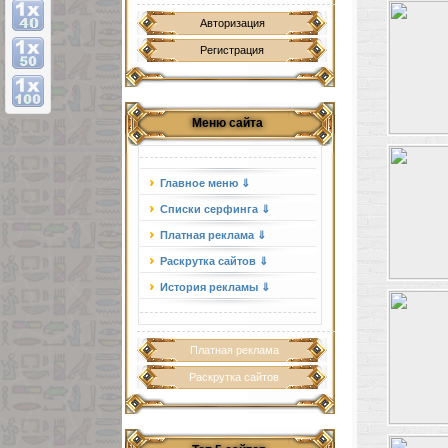
Авторизация
Регистрация
Меню сайта
Главное меню ⇓
Списки серфинга ⇓
Платная реклама ⇓
Раскрутка сайтов ⇓
История рекламы ⇓
Платная реклама
Раскрутка сайтов