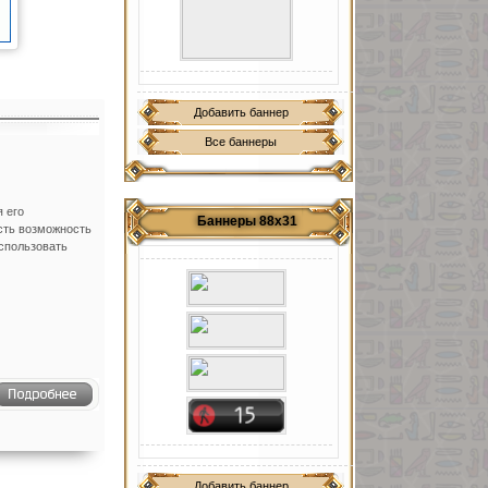
Добавить баннер
Все баннеры
 его
Баннеры 88х31
сть возможность
использовать
Добавить баннер