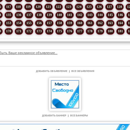
6
117
118
119
120
121
122
123
124
125
126
127
128
1
4
135
136
137
138
139
140
141
142
143
144
145
146
1
2
153
154
155
156
157
158
159
160
161
162
163
164
1
9
170
171
172
173
174
175
176
177
178
179
180
181
1
быть Ваше рекламное объявление...
ДОБАВИТЬ ОБЪЯВЛЕНИЕ
|
ВСЕ ОБЪЯВЛЕНИЯ
ДОБАВИТЬ БАННЕР
|
ВСЕ БАННЕРЫ