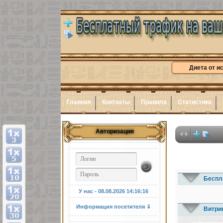
Диета от и
Главная
Контакты
Правила
Статистика
Авторизация
Беспл
У нас - 08.08.2026
14:16:17
Информация посетителя ⇓
Витри