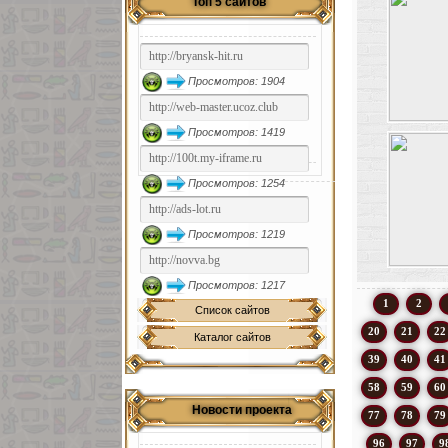
Топ 5 сайтов
Просмотров: 1904
Просмотров: 1419
Просмотров: 1254
Просмотров: 1219
Просмотров: 1217
1
2
Список сайтов
20
21
22
Каталог сайтов
39
40
41
58
59
60
Новости проекта
77
78
79
96
97
9