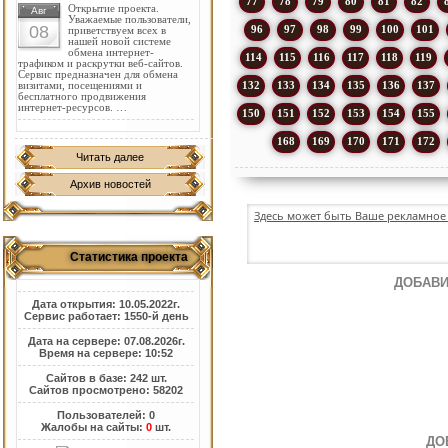
77
78
79
80
81
82
Открытие проекта.
Авг
Уважаемые пользователи,
08
96
97
98
99
100
101
приветствуем всех в
нашей новой системе
обмена интернет-
114
115
116
117
118
119
трафиком и раскрутки веб-сайтов.
Сервис предназначен для обмена
132
133
134
135
136
137
визитами, посещениями и
бесплатного продвижения
интернет-ресурсов. …
150
151
152
153
154
155
168
169
170
171
172
Читать далее
Архив новостей
Здесь может быть Ваше рекламное 
Статистика проекта
ДОБАВИ
Дата открытия: 10.05.2022г.
Сервис работает: 1550-й день
Дата на сервере: 07.08.2026г.
Время на сервере: 10:52
Сайтов в базе: 242 шт.
Сайтов просмотрено: 58202
Пользователей: 0
Жалобы на сайты:
0
шт.
ДО