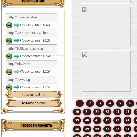
Топ 5 сайтов
Просмотров: 1903
Просмотров: 1419
Просмотров: 1254
Просмотров: 1219
Просмотров: 1216
Список сайтов
Каталог сайтов
1
2
3
4
5
6
20
21
22
23
24
25
39
40
41
42
43
44
Новости проекта
58
59
60
61
62
63