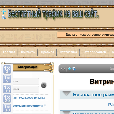
Диета от искусственного интел
Главная
Контакты
Правила
Статистика
Каталог сайтов
К
Авторизация
Здесь може
Витрин
Бесплатное раз
У нас - 07.08.2026
10:52:34
Ра
Информация посетителя ⇓