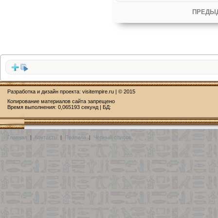
ПРЕДЫ
Разработка и дизайн проекта:
visitempire.ru
| © 2015
Копирование материалов сайта запрещено
Время выполнения: 0,065193 секунд | БД:
Главная
|
Контакты
|
Правила
|
Чёрный список