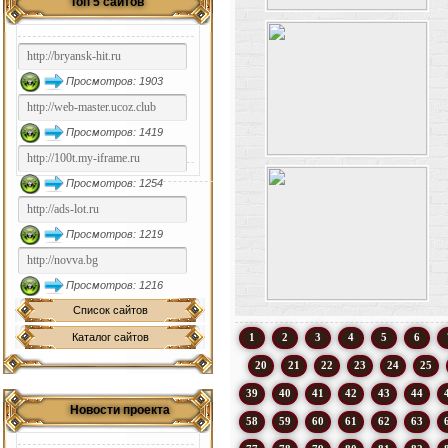
Топ 5 сайтов
Просмотров: 1903
Просмотров: 1419
Просмотров: 1254
Просмотров: 1219
Просмотров: 1216
Список сайтов
Каталог сайтов
1
2
3
4
5
6
20
21
22
23
24
25
39
40
41
42
43
44
Новости проекта
58
59
60
61
62
63