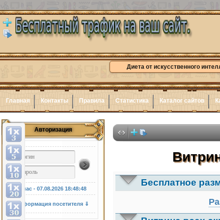
Диета от искусственного интел
Главная
Контакты
Правила
Статистика
Каталог сайтов
К
Авторизация
Витрин
Бесплатное раз
У нас - 07.08.2026
18:48:49
Ра
Информация посетителя ⇓