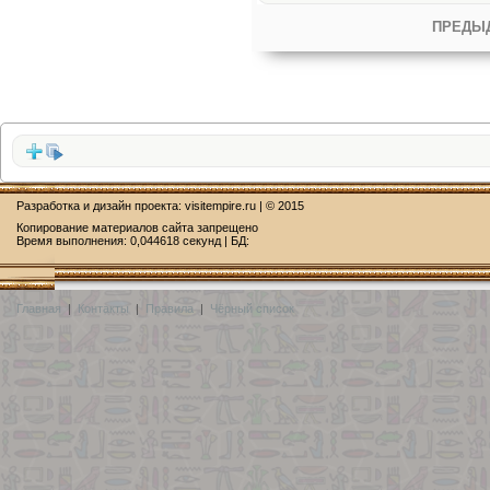
ПРЕДЫ
Разработка и дизайн проекта:
visitempire.ru
| © 2015
Копирование материалов сайта запрещено
Время выполнения: 0,044618 секунд | БД:
Главная
|
Контакты
|
Правила
|
Чёрный список