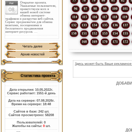
77
78
79
80
81
82
Открытие проекта.
Авг
Уважаемые пользователи,
08
96
97
98
99
100
101
приветствуем всех в
нашей новой системе
обмена интернет-
114
115
116
117
118
119
трафиком и раскрутки веб-сайтов.
Сервис предназначен для обмена
132
133
134
135
136
137
визитами, посещениями и
бесплатного продвижения
интернет-ресурсов. …
150
151
152
153
154
155
168
169
170
171
172
Читать далее
Архив новостей
Здесь может быть Ваше рекламное 
Статистика проекта
ДОБАВИ
Дата открытия: 10.05.2022г.
Сервис работает: 1551-й день
Дата на сервере: 07.08.2026г.
Время на сервере: 18:48
Сайтов в базе: 242 шт.
Сайтов просмотрено: 58208
Пользователей: 0
Жалобы на сайты:
0
шт.
ДО