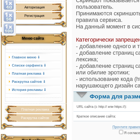
Скриншот показывается 
пользователь.
Авторизация
Принимаются скриншоты
Регистрация
правила сервиса.
На данный момент в си
Меню сайта
Категорически запреще
- добавление одного и 
- добавление страниц с
Главное меню ⇓
лексика;
- добавление страниц с
Списки серфинга ⇓
или обилие эротики;
Платная реклама ⇓
- использование кода (h
Раскрутка сайтов ⇓
нарушающего дизайн са
История рекламы ⇓
Форма для разм
URL сайта (с http:// или https://):
Платная реклама
Краткое описание сайта:
Раскрутка сайтов
Прочтите правил
Я согласе