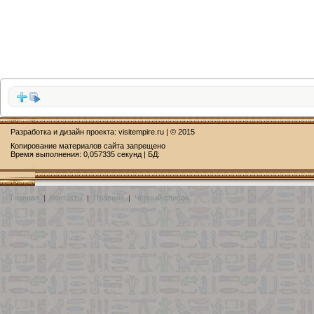
Разработка и дизайн проекта:
visitempire.ru
| © 2015
Копирование материалов сайта запрещено
Время выполнения: 0,057335 секунд | БД:
Главная
|
Контакты
|
Правила
|
Чёрный список