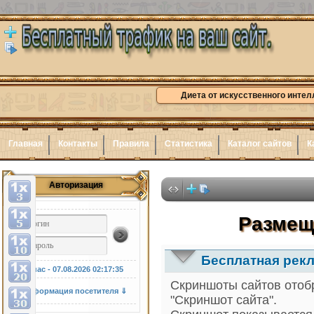
Диета от искусственного интел
Главная
Контакты
Правила
Статистика
Каталог сайтов
К
Авторизация
Здесь
Размещ
Бесплатная рекл
У нас - 07.08.2026
02:17:36
Скриншоты сайтов отобр
Информация посетителя ⇓
"Скриншот сайта".