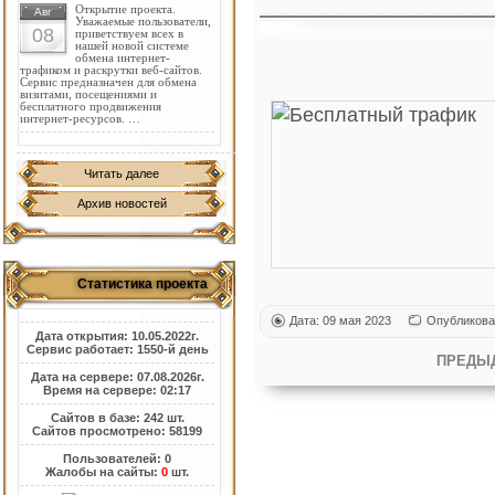
Открытие проекта.
Авг
Уважаемые пользователи,
08
приветствуем всех в
нашей новой системе
обмена интернет-
трафиком и раскрутки веб-сайтов.
Сервис предназначен для обмена
визитами, посещениями и
бесплатного продвижения
интернет-ресурсов. …
Читать далее
Архив новостей
Статистика проекта
Дата: 09 мая 2023
Опубликова
Дата открытия: 10.05.2022г.
Сервис работает: 1550-й день
ПРЕДЫ
Дата на сервере: 07.08.2026г.
Время на сервере: 02:17
Сайтов в базе: 242 шт.
Сайтов просмотрено: 58199
Пользователей: 0
Жалобы на сайты:
0
шт.