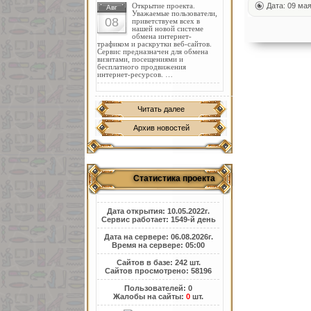
Дата: 09 ма
Открытие проекта.
Авг
Уважаемые пользователи,
08
приветствуем всех в
нашей новой системе
обмена интернет-
трафиком и раскрутки веб-сайтов.
Сервис предназначен для обмена
визитами, посещениями и
бесплатного продвижения
интернет-ресурсов. …
Читать далее
Архив новостей
Статистика проекта
Дата открытия: 10.05.2022г.
Сервис работает: 1549-й день
Дата на сервере: 06.08.2026г.
Время на сервере: 05:00
Сайтов в базе: 242 шт.
Сайтов просмотрено: 58196
Пользователей: 0
Жалобы на сайты:
0
шт.