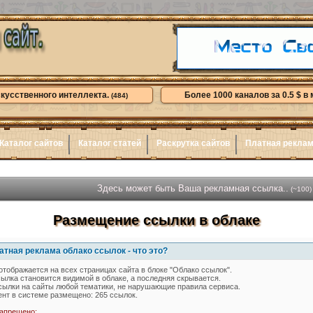
скусственного интеллекта.
Более 1000 каналов за 0.5 $ в 
(484)
Каталог сайтов
Каталог статей
Раскрутка сайтов
Платная рекла
Здесь может быть Ваша рекламная ссылка..
(~100)
Размещение ссылки в облаке
тная реклама облако ссылок - что это?
тображается на всех страницах сайта в блоке "Облако ссылок".
ылка становится видимой в облаке, а последняя скрывается.
ылки на сайты любой тематики, не нарушающие правила сервиса.
нт в системе размещено:
265
ссылок.
запрещено: