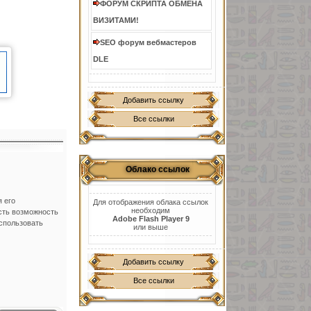
ФОРУМ СКРИПТА ОБМЕНА
ВИЗИТАМИ!
SEO форум вебмастеров
DLE
Добавить ссылку
Все ссылки
Облако ссылок
 его
Для отображения облака ссылок
необходим
сть возможность
Adobe Flash Player 9
использовать
или выше
Добавить ссылку
Все ссылки