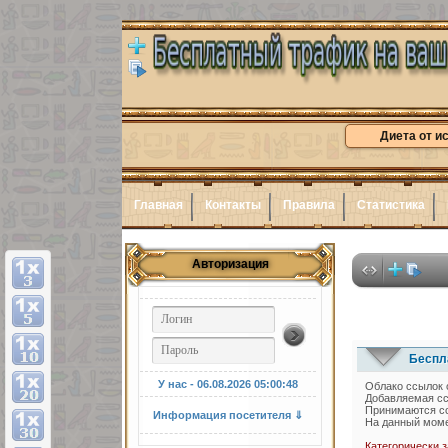
Диета от и
Главная
Контакты
Правила
Статистика
Авторизация
Беспла
У нас - 06.08.2026
05:00:49
Облако ссылок о
Добавляемая сс
Принимаются сс
Информация посетителя ⇓
На данный моме
Категорически 