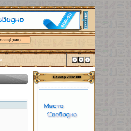
месяц!
(1581)
ма
Баннер 200х300