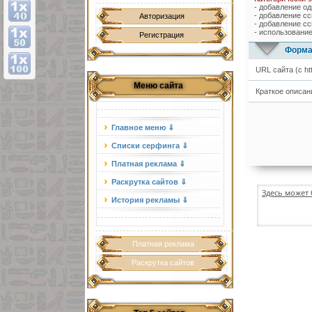
- добавление од
- добавление сс
Авторизация
- добавление сс
- использование
Регистрация
Форма
URL сайта (с http
Меню сайта
Краткое описан
Главное меню ⇓
Списки серфинга ⇓
Платная реклама ⇓
Раскрутка сайтов ⇓
Здесь может 
История рекламы ⇓
Платная реклама
Раскрутка сайтов