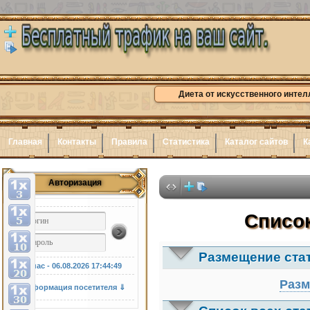
Диета от искусственного интел
Главная
Контакты
Правила
Статистика
Каталог сайтов
К
Авторизация
Здесь 
Список
Размещение ста
У нас - 06.08.2026
17:44:51
Разм
Информация посетителя ⇓