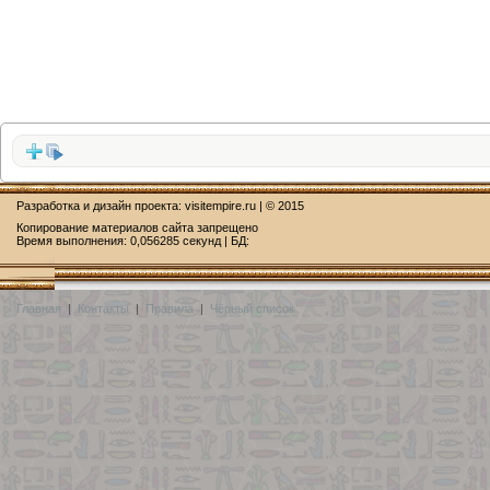
Разработка и дизайн проекта:
visitempire.ru
| © 2015
Копирование материалов сайта запрещено
Время выполнения: 0,056285 секунд | БД:
Главная
|
Контакты
|
Правила
|
Чёрный список