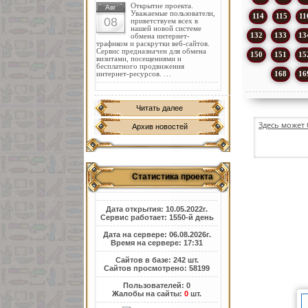
Открытие проекта.
Авг
Уважаемые пользователи,
114
115
11
08
приветствуем всех в
нашей новой системе
132
133
13
обмена интернет-
трафиком и раскрутки веб-сайтов.
Сервис предназначен для обмена
150
151
15
визитами, посещениями и
бесплатного продвижения
168
16
интернет-ресурсов. …
Читать далее
Здесь может 
Архив новостей
Статистика проекта
Дата открытия: 10.05.2022г.
Сервис работает: 1550-й день
Дата на сервере: 06.08.2026г.
Время на сервере: 17:31
Сайтов в базе: 242 шт.
Сайтов просмотрено: 58199
Пользователей: 0
Жалобы на сайты:
0
шт.