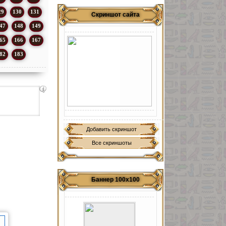
29
130
131
Скриншот сайта
47
148
149
65
166
167
82
183
Добавить скриншот
Все скриншоты
Баннер 100х100