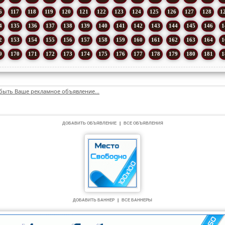
6
117
118
119
120
121
122
123
124
125
126
127
128
1
4
135
136
137
138
139
140
141
142
143
144
145
146
1
2
153
154
155
156
157
158
159
160
161
162
163
164
1
9
170
171
172
173
174
175
176
177
178
179
180
181
1
быть Ваше рекламное объявление...
ДОБАВИТЬ ОБЪЯВЛЕНИЕ
|
ВСЕ ОБЪЯВЛЕНИЯ
ДОБАВИТЬ БАННЕР
|
ВСЕ БАННЕРЫ