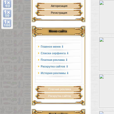
Авторизация
Регистрация
Меню сайта
Главное меню ⇓
Списки серфинга ⇓
Платная реклама ⇓
Раскрутка сайтов ⇓
История рекламы ⇓
Платная реклама
Раскрутка сайтов