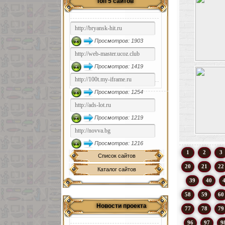
Топ 5 сайтов
Просмотров: 1903
Просмотров: 1419
Просмотров: 1254
Просмотров: 1219
Просмотров: 1216
1
2
3
Список сайтов
20
21
22
Каталог сайтов
39
40
58
59
60
Новости проекта
77
78
79
96
97
9