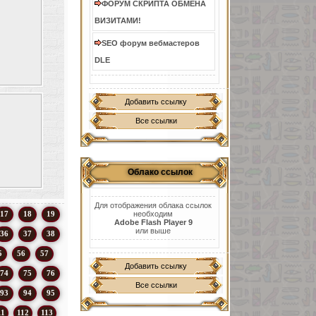
ФОРУМ СКРИПТА ОБМЕНА
ВИЗИТАМИ!
SEO форум вебмастеров
DLE
Добавить ссылку
Все ссылки
Облако ссылок
Для отображения облака ссылок
17
18
19
необходим
Adobe Flash Player 9
или выше
36
37
38
5
56
57
Добавить ссылку
74
75
76
Все ссылки
93
94
95
11
112
113