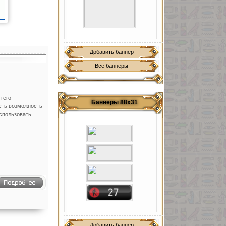
Добавить баннер
Все баннеры
 его
Баннеры 88х31
сть возможность
использовать
Добавить баннер