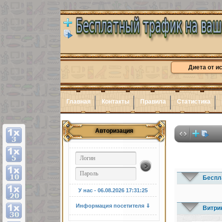
Диета от и
Главная
Контакты
Правила
Статистика
Авторизация
Беспл
У нас - 06.08.2026
17:31:26
Информация посетителя ⇓
Витри