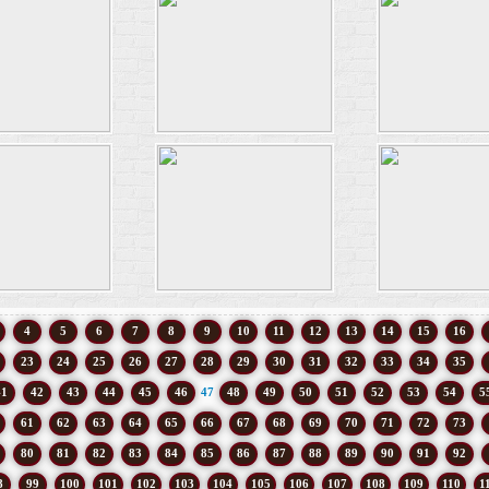
4
5
6
7
8
9
10
11
12
13
14
15
16
23
24
25
26
27
28
29
30
31
32
33
34
35
41
42
43
44
45
46
47
48
49
50
51
52
53
54
5
61
62
63
64
65
66
67
68
69
70
71
72
73
80
81
82
83
84
85
86
87
88
89
90
91
92
8
99
100
101
102
103
104
105
106
107
108
109
110
1