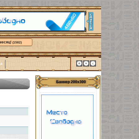
месяц!
(1582)
ма
Баннер 200х300