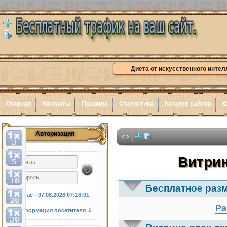
Диета от искусственного интел
Главная
Контакты
Правила
Статистика
Каталог сайтов
К
Авторизация
Витрин
Бесплатное раз
У нас - 07.08.2026
07:16:02
Ра
Информация посетителя ⇓