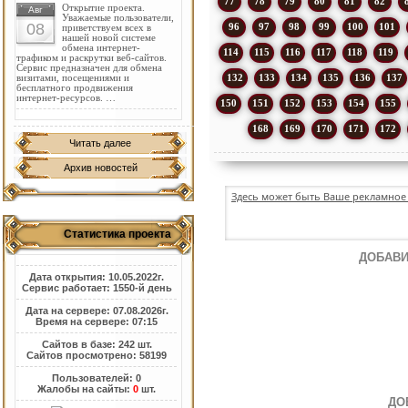
77
78
79
80
81
82
Открытие проекта.
Авг
Уважаемые пользователи,
08
96
97
98
99
100
101
приветствуем всех в
нашей новой системе
обмена интернет-
114
115
116
117
118
119
трафиком и раскрутки веб-сайтов.
Сервис предназначен для обмена
132
133
134
135
136
137
визитами, посещениями и
бесплатного продвижения
интернет-ресурсов. …
150
151
152
153
154
155
168
169
170
171
172
Читать далее
Архив новостей
Здесь может быть Ваше рекламное 
Статистика проекта
ДОБАВИ
Дата открытия: 10.05.2022г.
Сервис работает: 1550-й день
Дата на сервере: 07.08.2026г.
Время на сервере: 07:15
Сайтов в базе: 242 шт.
Сайтов просмотрено: 58199
Пользователей: 0
Жалобы на сайты:
0
шт.
ДО