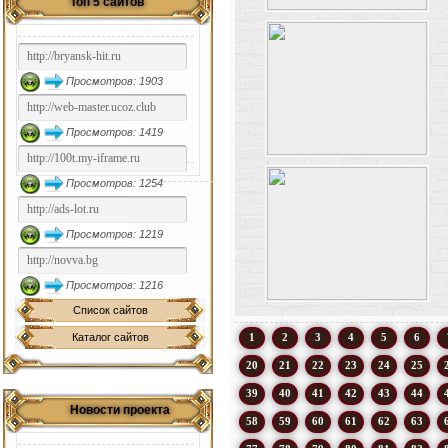
Топ 5 сайтов
Просмотров: 1903
Просмотров: 1419
Просмотров: 1254
Просмотров: 1219
Просмотров: 1216
Список сайтов
Каталог сайтов
1
2
3
4
5
6
20
21
22
23
24
25
39
40
41
42
43
44
Новости проекта
58
59
60
61
62
63