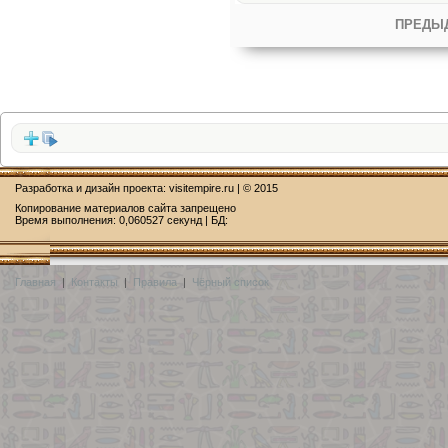
ПРЕДЫ
Разработка и дизайн проекта:
visitempire.ru
| © 2015
Копирование материалов сайта запрещено
Время выполнения: 0,060527 секунд | БД:
Главная
|
Контакты
|
Правила
|
Чёрный список