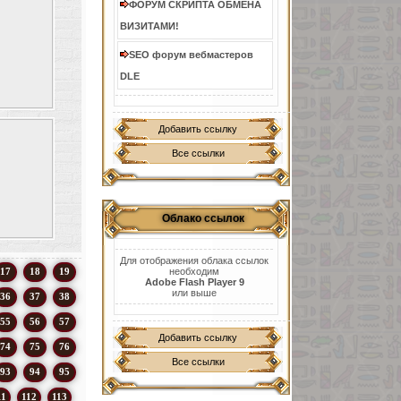
ФОРУМ СКРИПТА ОБМЕНА
ВИЗИТАМИ!
SEO форум вебмастеров
DLE
Добавить ссылку
Все ссылки
Облако ссылок
Для отображения облака ссылок
17
18
19
необходим
Adobe Flash Player 9
или выше
36
37
38
55
56
57
Добавить ссылку
74
75
76
Все ссылки
93
94
95
11
112
113