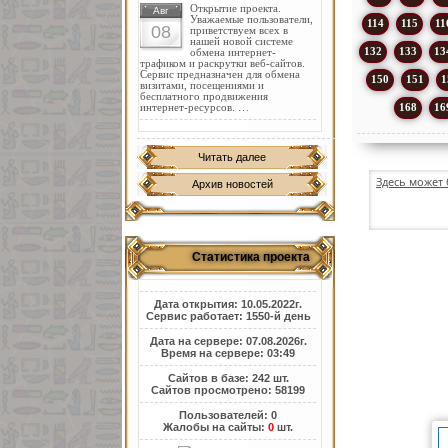
Открытие проекта.
Авг
Уважаемые пользователи,
114
115
11
08
приветствуем всех в
нашей новой системе
132
133
13
обмена интернет-
трафиком и раскрутки веб-сайтов.
Сервис предназначен для обмена
150
151
1
визитами, посещениями и
бесплатного продвижения
168
16
интернет-ресурсов. …
Читать далее
Здесь может 
Архив новостей
Статистика проекта
Дата открытия: 10.05.2022г.
Сервис работает: 1550-й день
Дата на сервере: 07.08.2026г.
Время на сервере: 03:49
Сайтов в базе: 242 шт.
Сайтов просмотрено: 58199
Пользователей: 0
Жалобы на сайты:
0
шт.