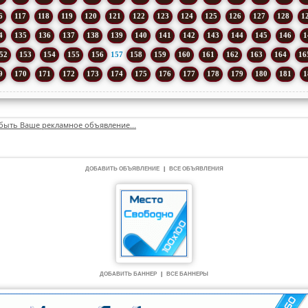
6
117
118
119
120
121
122
123
124
125
126
127
128
1
4
135
136
137
138
139
140
141
142
143
144
145
146
1
52
153
154
155
156
157
158
159
160
161
162
163
164
16
9
170
171
172
173
174
175
176
177
178
179
180
181
1
быть Ваше рекламное объявление...
ДОБАВИТЬ ОБЪЯВЛЕНИЕ
|
ВСЕ ОБЪЯВЛЕНИЯ
ДОБАВИТЬ БАННЕР
|
ВСЕ БАННЕРЫ