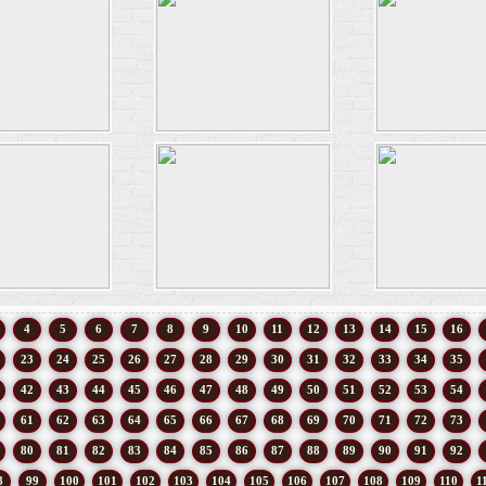
4
5
6
7
8
9
10
11
12
13
14
15
16
23
24
25
26
27
28
29
30
31
32
33
34
35
42
43
44
45
46
47
48
49
50
51
52
53
54
61
62
63
64
65
66
67
68
69
70
71
72
73
80
81
82
83
84
85
86
87
88
89
90
91
92
8
99
100
101
102
103
104
105
106
107
108
109
110
1