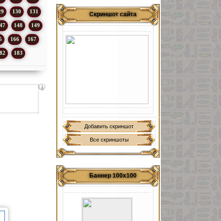
29
130
131
Скриншот сайта
47
148
149
5
166
167
82
183
Добавить скриншот
Все скриншоты
Баннер 100х100