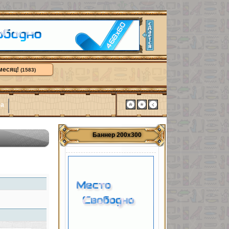
месяц!
(1583)
ма
Баннер 200х300