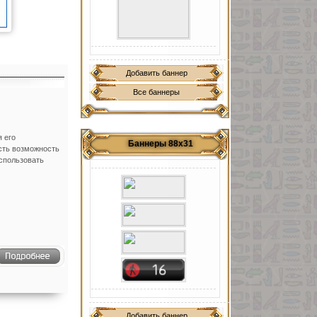
Добавить баннер
Все баннеры
 его
Баннеры 88х31
сть возможность
использовать
Добавить баннер