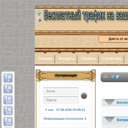
Диета от и
Главная
Контакты
Правила
Статистика
Авторизация
Беспл
У нас - 07.08.2026
03:49:22
Информация посетителя ⇓
Витри