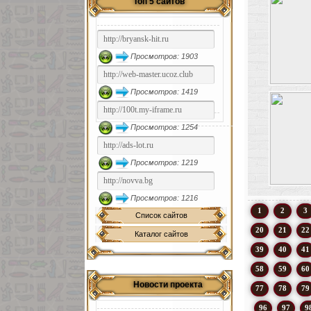
Топ 5 сайтов
Просмотров: 1903
Просмотров: 1419
Просмотров: 1254
Просмотров: 1219
Просмотров: 1216
1
2
3
Список сайтов
20
21
22
Каталог сайтов
39
40
41
58
59
60
Новости проекта
77
78
79
96
97
9