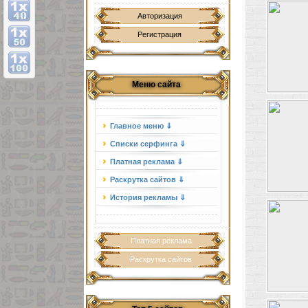
Авторизация
Регистрация
Меню сайта
Главное меню ⇓
Списки серфинга ⇓
Платная реклама ⇓
Раскрутка сайтов ⇓
История рекламы ⇓
Платная реклама
Раскрутка сайтов