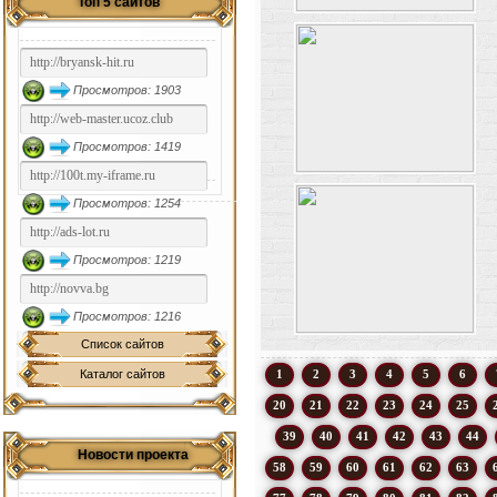
Топ 5 сайтов
Просмотров: 1903
Просмотров: 1419
Просмотров: 1254
Просмотров: 1219
Просмотров: 1216
Список сайтов
Каталог сайтов
1
2
3
4
5
6
20
21
22
23
24
25
39
40
41
42
43
44
Новости проекта
58
59
60
61
62
63