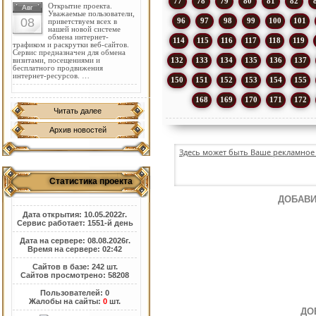
77
78
79
80
81
82
Открытие проекта.
Авг
Уважаемые пользователи,
08
96
97
98
99
100
101
приветствуем всех в
нашей новой системе
обмена интернет-
114
115
116
117
118
119
трафиком и раскрутки веб-сайтов.
Сервис предназначен для обмена
132
133
134
135
136
137
визитами, посещениями и
бесплатного продвижения
интернет-ресурсов. …
150
151
152
153
154
155
168
169
170
171
172
Читать далее
Архив новостей
Здесь может быть Ваше рекламное 
Статистика проекта
ДОБАВИ
Дата открытия: 10.05.2022г.
Сервис работает: 1551-й день
Дата на сервере: 08.08.2026г.
Время на сервере: 02:42
Сайтов в базе: 242 шт.
Сайтов просмотрено: 58208
Пользователей: 0
Жалобы на сайты:
0
шт.
ДО