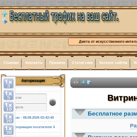
Диета от искусственного интел
Главная
Контакты
Правила
Статистика
Каталог сайтов
К
Авторизация
Здесь 
Витрин
Бесплатное раз
У нас - 08.08.2026
02:42:41
Ра
Информация посетителя ⇓