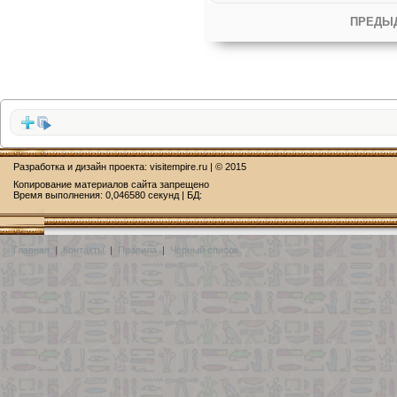
ПРЕДЫ
Разработка и дизайн проекта:
visitempire.ru
| © 2015
Копирование материалов сайта запрещено
Время выполнения: 0,046580 секунд | БД:
Главная
|
Контакты
|
Правила
|
Чёрный список