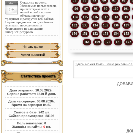
77
78
79
80
81
82
Открытие проекта.
Авг
Уважаемые пользователи,
08
96
97
98
99
100
101
приветствуем всех в
нашей новой системе
обмена интернет-
114
115
116
117
118
119
трафиком и раскрутки веб-сайтов.
Сервис предназначен для обмена
132
133
134
135
136
137
визитами, посещениями и
бесплатного продвижения
интернет-ресурсов. …
150
151
152
153
154
155
168
169
170
171
172
Читать далее
Архив новостей
Здесь может быть Ваше рекламное 
Статистика проекта
ДОБАВИ
Дата открытия: 10.05.2022г.
Сервис работает: 1549-й день
Дата на сервере: 06.08.2026г.
Время на сервере: 04:50
Сайтов в базе: 242 шт.
Сайтов просмотрено: 58196
Пользователей: 0
Жалобы на сайты:
0
шт.
ДО