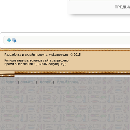
ПРЕДЫ
Разработка и дизайн проекта:
visitempire.ru
| © 2015
Копирование материалов сайта запрещено
Время выполнения: 0,139087 секунд | БД:
Главная
|
Контакты
|
Правила
|
Чёрный список