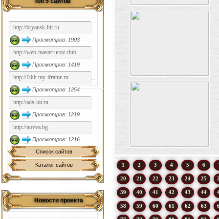
Топ 5 сайтов
Просмотров: 1903
Просмотров: 1419
Просмотров: 1254
Просмотров: 1219
Просмотров: 1216
Список сайтов
Каталог сайтов
1
2
3
4
5
6
20
21
22
23
24
25
39
40
41
42
43
44
Новости проекта
58
59
60
61
62
63