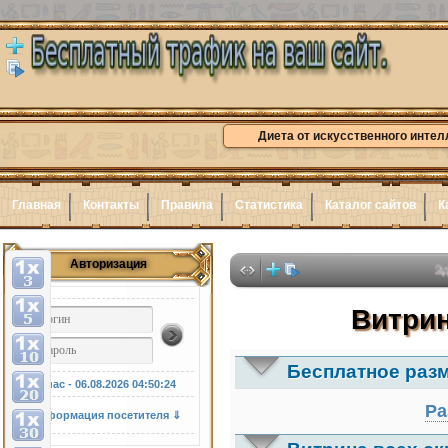
Диета от искусственного интел
Главная
Контакты
Правила
Статистика
Каталог сайтов
К
Авторизация
Здесь може
Витрин
Бесплатное раз
У нас - 06.08.2026
04:50:25
Ра
Информация посетителя ⇓