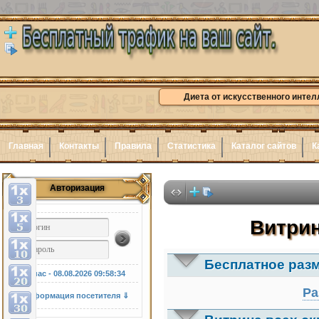
Диета от искусственного интел
Главная
Контакты
Правила
Статистика
Каталог сайтов
К
Авторизация
Здес
Витрин
Бесплатное раз
У нас - 08.08.2026
09:58:35
Ра
Информация посетителя ⇓