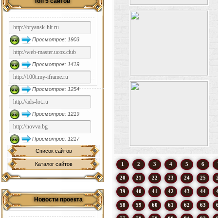
Топ 5 сайтов
Просмотров: 1903
Просмотров: 1419
Просмотров: 1254
Просмотров: 1219
Просмотров: 1217
Список сайтов
Каталог сайтов
1
2
3
4
5
6
20
21
22
23
24
25
39
40
41
42
43
44
Новости проекта
58
59
60
61
62
63