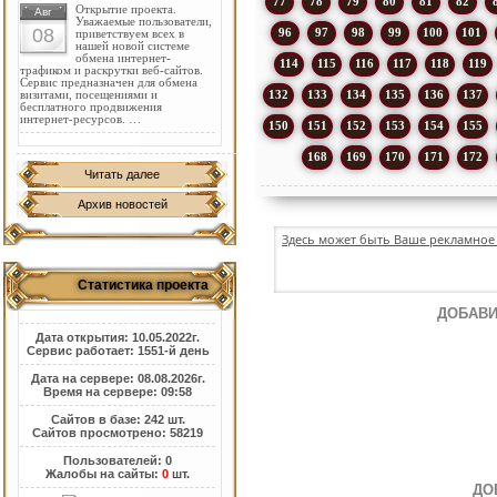
77
78
79
80
81
82
Открытие проекта.
Авг
Уважаемые пользователи,
08
96
97
98
99
100
101
приветствуем всех в
нашей новой системе
обмена интернет-
114
115
116
117
118
119
трафиком и раскрутки веб-сайтов.
Сервис предназначен для обмена
132
133
134
135
136
137
визитами, посещениями и
бесплатного продвижения
интернет-ресурсов. …
150
151
152
153
154
155
168
169
170
171
172
Читать далее
Архив новостей
Здесь может быть Ваше рекламное 
Статистика проекта
ДОБАВИ
Дата открытия: 10.05.2022г.
Сервис работает: 1551-й день
Дата на сервере: 08.08.2026г.
Время на сервере: 09:58
Сайтов в базе: 242 шт.
Сайтов просмотрено: 58219
Пользователей: 0
Жалобы на сайты:
0
шт.
ДО