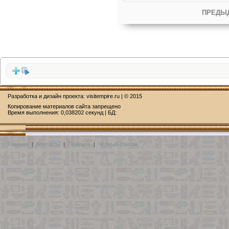
ПРЕДЫ
Разработка и дизайн проекта:
visitempire.ru
| © 2015
Копирование материалов сайта запрещено
Время выполнения: 0,038202 секунд | БД:
Главная
|
Контакты
|
Правила
|
Чёрный список