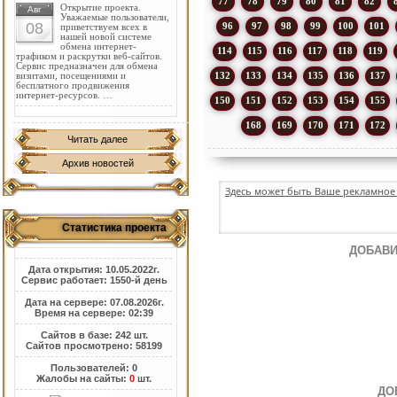
77
78
79
80
81
82
Открытие проекта.
Авг
Уважаемые пользователи,
08
96
97
98
99
100
101
приветствуем всех в
нашей новой системе
обмена интернет-
114
115
116
117
118
119
трафиком и раскрутки веб-сайтов.
Сервис предназначен для обмена
132
133
134
135
136
137
визитами, посещениями и
бесплатного продвижения
интернет-ресурсов. …
150
151
152
153
154
155
168
169
170
171
172
Читать далее
Архив новостей
Здесь может быть Ваше рекламное 
Статистика проекта
ДОБАВИ
Дата открытия: 10.05.2022г.
Сервис работает: 1550-й день
Дата на сервере: 07.08.2026г.
Время на сервере: 02:39
Сайтов в базе: 242 шт.
Сайтов просмотрено: 58199
Пользователей: 0
Жалобы на сайты:
0
шт.
ДО