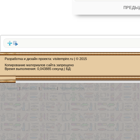
ПРЕДЫ
Разработка и дизайн проекта:
visitempire.ru
| © 2015
Копирование материалов сайта запрещено
Время выполнения: 0,043885 секунд | БД:
Главная
|
Контакты
|
Правила
|
Чёрный список