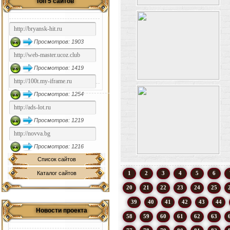
Топ 5 сайтов
Просмотров: 1903
Просмотров: 1419
Просмотров: 1254
Просмотров: 1219
Просмотров: 1216
Список сайтов
Каталог сайтов
1
2
3
4
5
6
20
21
22
23
24
25
39
40
41
42
43
44
Новости проекта
58
59
60
61
62
63