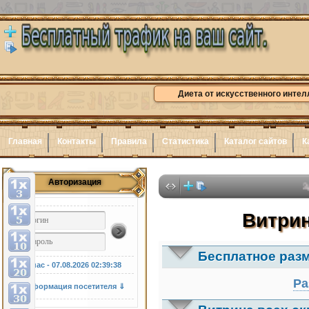
Диета от искусственного интел
Главная
Контакты
Правила
Статистика
Каталог сайтов
К
Авторизация
Здесь може
Витрин
Бесплатное раз
У нас - 07.08.2026
02:39:39
Ра
Информация посетителя ⇓