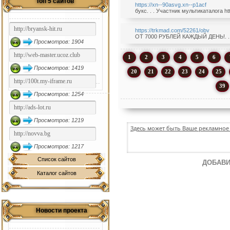
Топ 5 сайтов
https://xn--90asvg.xn--p1acf
букс. . . Участник мультикаталога htt
https://trkmad.com/52261/obv
ОТ 7000 РУБЛЕЙ КАЖДЫЙ ДЕНЬ!. . . У
Просмотров: 1904
1
2
3
4
5
6
Просмотров: 1419
20
21
22
23
24
25
39
Просмотров: 1254
Просмотров: 1219
Здесь может быть Ваше рекламное 
Просмотров: 1217
Список сайтов
ДОБАВИ
Каталог сайтов
Новости проекта