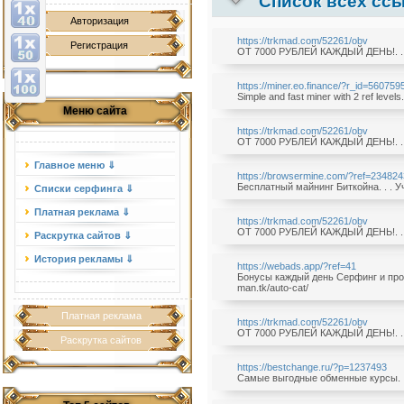
Список всех ссы
Авторизация
https://trkmad.com/52261/obv
Регистрация
ОТ 7000 РУБЛЕЙ КАЖДЫЙ ДЕНЬ!. . . У
https://miner.eo.finance/?r_id=560759
Simple and fast miner with 2 ref level
Меню сайта
https://trkmad.com/52261/obv
ОТ 7000 РУБЛЕЙ КАЖДЫЙ ДЕНЬ!. . . У
Главное меню ⇓
https://browsermine.com/?ref=234824
Бесплатный майнинг Биткойна. . . Уч
Списки серфинга ⇓
Платная реклама ⇓
https://trkmad.com/52261/obv
ОТ 7000 РУБЛЕЙ КАЖДЫЙ ДЕНЬ!. . . У
Раскрутка сайтов ⇓
История рекламы ⇓
https://webads.app/?ref=41
Бонусы каждый день Серфинг и просм
man.tk/auto-cat/
Платная реклама
https://trkmad.com/52261/obv
ОТ 7000 РУБЛЕЙ КАЖДЫЙ ДЕНЬ!. . . У
Раскрутка сайтов
https://bestchange.ru/?p=1237493
Самые выгодные обменные курсы. . . 