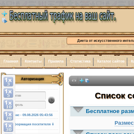
Диета от искусственного интел
Главная
Контакты
Правила
Статистика
Каталог сайтов
К
Авторизация
Здесь 
Список с
Бесплатное раз
У нас - 09.08.2026
05:43:57
Размес
Информация посетителя ⇓