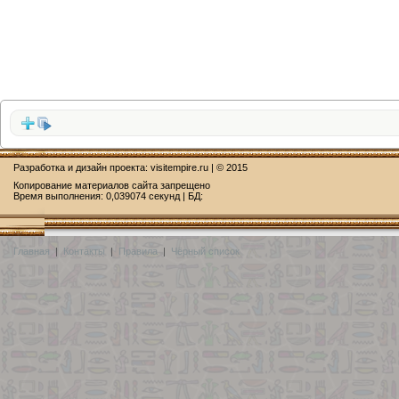
Разработка и дизайн проекта:
visitempire.ru
| © 2015
Копирование материалов сайта запрещено
Время выполнения: 0,039074 секунд | БД:
Главная
|
Контакты
|
Правила
|
Чёрный список