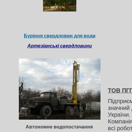
Буріння свердловин для води
Артезіанські свердловини
ТОВ ПГ
Підприєм
значний 
України
Компанія
Автономне водопостачання
всі робо