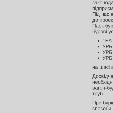
законода
підприєм
Під час 
до проек
Парк бур
бурові у
1БА
УРБ
УРБ 
УРБ
на шасі
Досвідче
необхідн
вагон-бу
труб.
При бурі
способи 