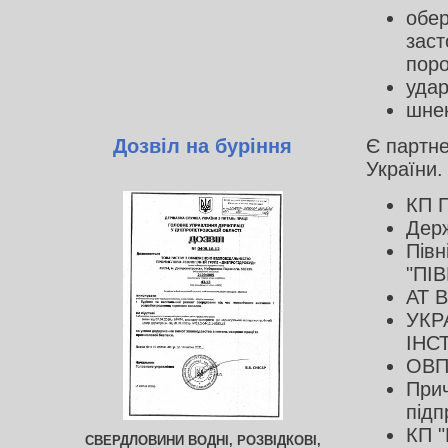
обер
заст
поро
удар
шнек
Дозвіл на буріння
Є партне
України.
КП П
Держ
Півн
"ПІ
АТ 
УКР
ІНС
ОВП
Прич
підп
КП "
СВЕРДЛОВИНИ ВОДНІ, РОЗВІДКОВІ,