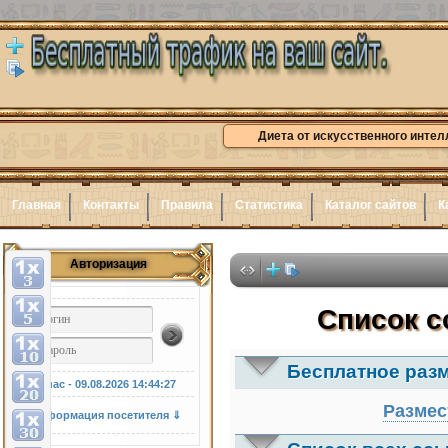
Диета от искусственного интел
Главная
Контакты
Правила
Статистика
Каталог сайтов
К
Авторизация
Здесь
Список с
Бесплатное раз
У нас - 09.08.2026
14:44:28
Размес
Информация посетителя ⇓