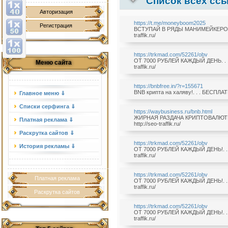
Список всех ссы
Авторизация
https://t.me/moneyboom2025
Регистрация
ВСТУПАЙ В РЯДЫ МАНИМЕЙКЕРОВ!. .
traffik.ru/
https://trkmad.com/52261/obv
ОТ 7000 РУБЛЕЙ КАЖДЫЙ ДЕНЬ. . . 
Меню сайта
traffik.ru/
https://bnbfree.in/?r=155671
BNB крипта на халяву!. . . БЕСПЛАТНО
Главное меню ⇓
Списки серфинга ⇓
https://waybusiness.ru/bnb.html
ЖИРНАЯ РАЗДАЧА КРИПТОВАЛЮТЫ BN
Платная реклама ⇓
http://seo-traffik.ru/
Раскрутка сайтов ⇓
https://trkmad.com/52261/obv
История рекламы ⇓
ОТ 7000 РУБЛЕЙ КАЖДЫЙ ДЕНЬ!. . .
traffik.ru/
https://trkmad.com/52261/obv
Платная реклама
ОТ 7000 РУБЛЕЙ КАЖДЫЙ ДЕНЬ!. . .
traffik.ru/
Раскрутка сайтов
https://trkmad.com/52261/obv
ОТ 7000 РУБЛЕЙ КАЖДЫЙ ДЕНЬ!. . .
traffik.ru/