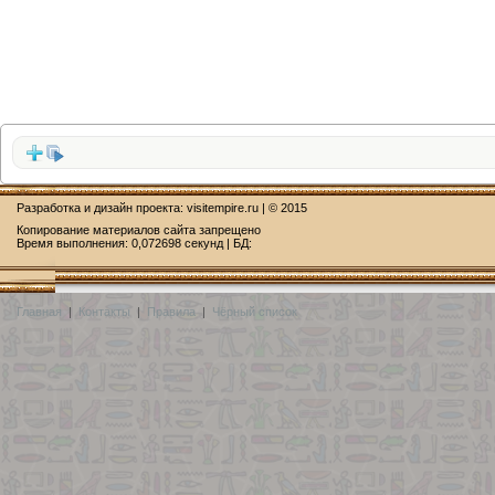
Разработка и дизайн проекта:
visitempire.ru
| © 2015
Копирование материалов сайта запрещено
Время выполнения: 0,072698 секунд | БД:
Главная
|
Контакты
|
Правила
|
Чёрный список