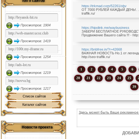
Топ 5 сайтов
https://trkmad.com/52261/obv
ОТ 7000 РУБЛЕЙ КАЖДЫЙ ДЕНЬ!. . .
traffik.ru/
Просмотров: 1904
https://hipolink.me/waybusiness
ЗАБЕРИ БЕСПЛАТНОЕ РУКОВОДСТ
Продвижение Вашего сайта !!! - http://
Просмотров: 1419
https://bnbfree.in/?r=42668
ВАЖНАЯ НОВОСТЬ Но.1 от легендарн
Просмотров: 1254
http://seo-traffik.ru/
1
2
3
4
5
6
Просмотров: 1219
20
21
22
23
24
25
39
Просмотров: 1217
Список сайтов
Каталог сайтов
Здесь может быть Ваше рекламное 
Новости проекта
ДОБАВИ