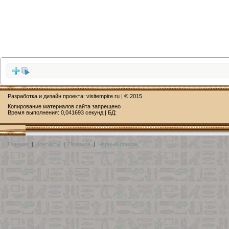
Разработка и дизайн проекта:
visitempire.ru
| © 2015
Копирование материалов сайта запрещено
Время выполнения: 0,041693 секунд | БД:
Главная
|
Контакты
|
Правила
|
Чёрный список