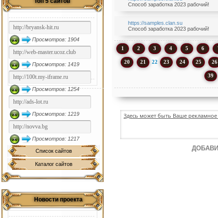
Топ 5 сайтов
Способ заработка 2023 рабочий!
https://samples.clan.su
Способ заработка 2023 рабочий!
Просмотров: 1904
1
2
3
4
5
6
20
21
22
23
24
25
26
Просмотров: 1419
39
Просмотров: 1254
Просмотров: 1219
Здесь может быть Ваше рекламное 
Просмотров: 1217
ДОБАВИ
Список сайтов
Каталог сайтов
Новости проекта