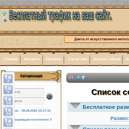
Диета от искусственного интел
Главная
Контакты
Правила
Статистика
Каталог сайтов
К
Авторизация
Здесь
Список с
Бесплатное раз
У нас - 08.08.2026
15:17:17
Размес
Информация посетителя ⇓