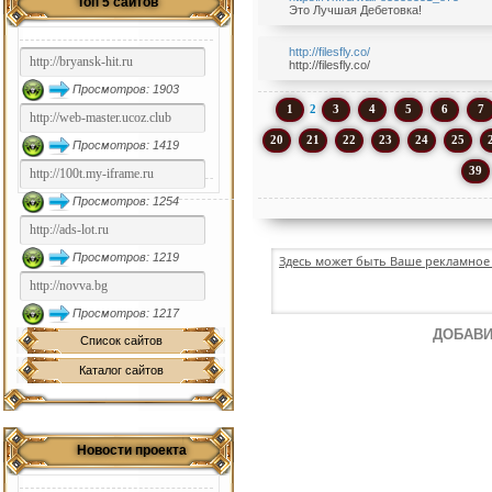
Топ 5 сайтов
Это Лучшая Дебетовка!
http://filesfly.co/
http://filesfly.co/
Просмотров: 1903
1
2
3
4
5
6
7
20
21
22
23
24
25
Просмотров: 1419
39
Просмотров: 1254
Просмотров: 1219
Здесь может быть Ваше рекламное 
Просмотров: 1217
ДОБАВИ
Список сайтов
Каталог сайтов
Новости проекта