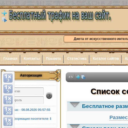
Диета от искусственного интел
Главная
Контакты
Правила
Статистика
Каталог сайтов
К
Авторизация
Здесь
Список с
Бесплатное раз
У нас - 08.08.2026
05:57:56
Размес
Информация посетителя ⇓