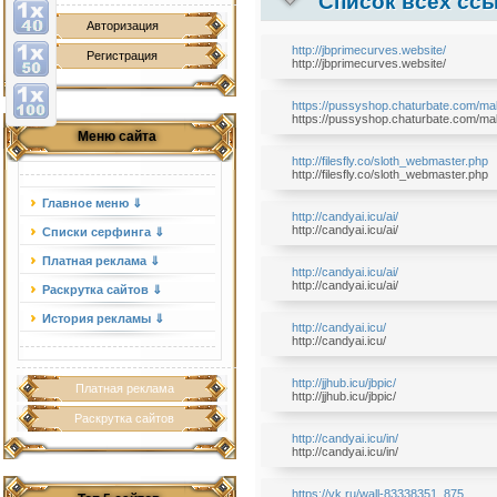
Список всех ссы
Авторизация
http://jbprimecurves.website/
Регистрация
http://jbprimecurves.website/
https://pussyshop.chaturbate.com/ma
https://pussyshop.chaturbate.com/ma
Меню сайта
http://filesfly.co/sloth_webmaster.php
http://filesfly.co/sloth_webmaster.php
Главное меню ⇓
http://candyai.icu/ai/
http://candyai.icu/ai/
Списки серфинга ⇓
Платная реклама ⇓
http://candyai.icu/ai/
http://candyai.icu/ai/
Раскрутка сайтов ⇓
История рекламы ⇓
http://candyai.icu/
http://candyai.icu/
http://jjhub.icu/jbpic/
Платная реклама
http://jjhub.icu/jbpic/
Раскрутка сайтов
http://candyai.icu/in/
http://candyai.icu/in/
https://vk.ru/wall-83338351_875