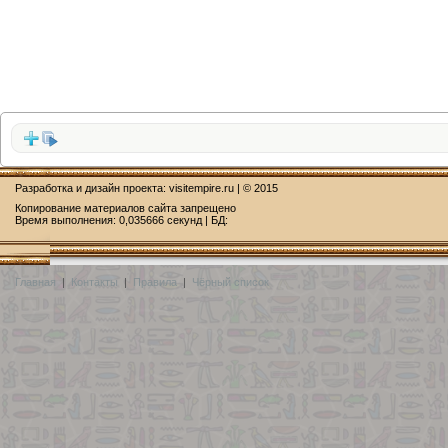
Разработка и дизайн проекта:
visitempire.ru
| © 2015
Копирование материалов сайта запрещено
Время выполнения: 0,035666 секунд | БД:
Главная
|
Контакты
|
Правила
|
Чёрный список