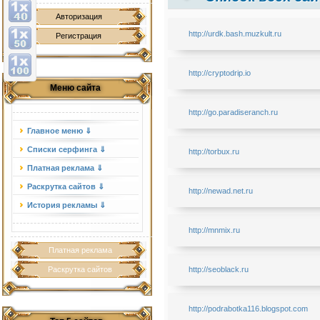
Авторизация
http://urdk.bash.muzkult.ru
Регистрация
http://cryptodrip.io
Меню сайта
http://go.paradiseranch.ru
Главное меню ⇓
Списки серфинга ⇓
http://torbux.ru
Платная реклама ⇓
Раскрутка сайтов ⇓
http://newad.net.ru
История рекламы ⇓
http://mnmix.ru
Платная реклама
Раскрутка сайтов
http://seoblack.ru
http://podrabotka116.blogspot.com