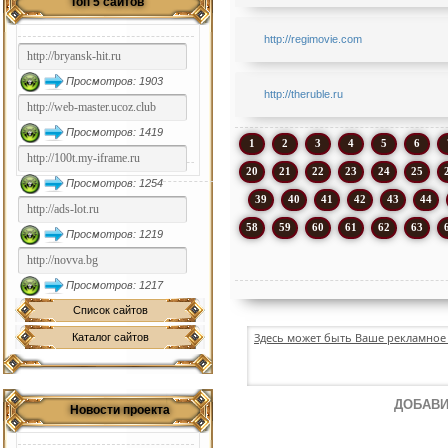
Топ 5 сайтов
http://regimovie.com
Просмотров: 1903
http://theruble.ru
Просмотров: 1419
1
2
3
4
5
6
20
21
22
23
24
25
Просмотров: 1254
39
40
41
42
43
44
58
59
60
61
62
63
Просмотров: 1219
Просмотров: 1217
Список сайтов
Здесь может быть Ваше рекламное 
Каталог сайтов
ДОБАВИ
Новости проекта