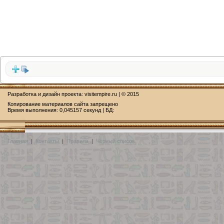
Разработка и дизайн проекта:
visitempire.ru
| © 2015
Копирование материалов сайта запрещено
Время выполнения: 0,045157 секунд | БД:
Главная
|
Контакты
|
Правила
|
Чёрный список