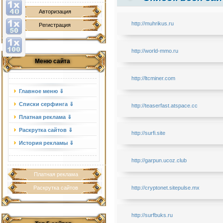
Авторизация
http://muhrikus.ru
Регистрация
http://world-mmo.ru
Меню сайта
http://ltcminer.com
Главное меню ⇓
Списки серфинга ⇓
http://teaserfast.atspace.cc
Платная реклама ⇓
Раскрутка сайтов ⇓
http://surfi.site
История рекламы ⇓
http://garpun.ucoz.club
Платная реклама
Раскрутка сайтов
http://cryptonet.sitepulse.mx
http://surfbuks.ru