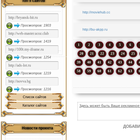
Топ 5 сайтов
http://moviehub.cc
Просмотров: 1903
http://bu-akpp.ru
Просмотров: 1419
1
2
3
4
5
6
20
21
22
23
24
25
Просмотров: 1254
39
40
41
42
43
44
58
59
60
61
62
63
Просмотров: 1219
Просмотров: 1216
Список сайтов
Здесь может быть Ваше рекламное 
Каталог сайтов
ДОБАВИ
Новости проекта