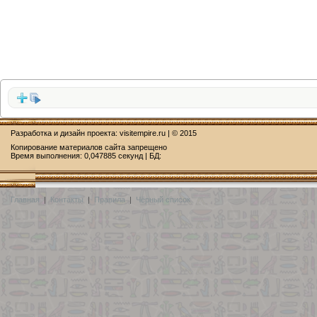
Разработка и дизайн проекта:
visitempire.ru
| © 2015
Копирование материалов сайта запрещено
Время выполнения: 0,047885 секунд | БД:
Главная
|
Контакты
|
Правила
|
Чёрный список