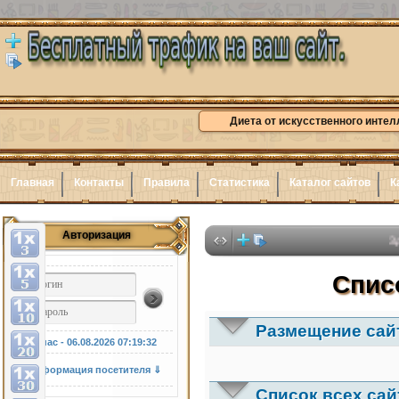
Диета от искусственного интел
Главная
Контакты
Правила
Статистика
Каталог сайтов
К
Авторизация
Здесь може
Спис
Размещение сайт
У нас - 06.08.2026
07:19:33
Информация посетителя ⇓
Список всех сай