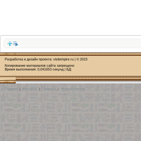
Разработка и дизайн проекта:
visitempire.ru
| © 2015
Копирование материалов сайта запрещено
Время выполнения: 0,041653 секунд | БД:
Главная
|
Контакты
|
Правила
|
Чёрный список