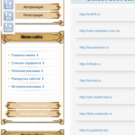
Авторизация
http://traf24.ru
Регистрация
http://netx.sitepulse.com.ua
Меню сайта
http://buxseoman.ru
Главное меню ⇓
Списки серфинга ⇓
http://refrab.ru
Платная реклама ⇓
Раскрутка сайтов ⇓
http://buzani.ru
История рекламы ⇓
http://ads.traderreal.ru
Платная реклама
Раскрутка сайтов
http://defx.webnode.ru
http://cryptotree.fun