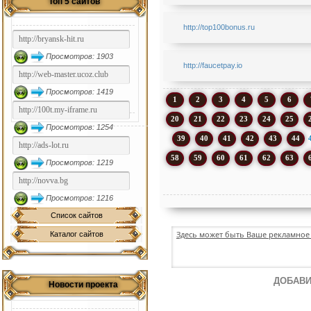
Топ 5 сайтов
http://top100bonus.ru
Просмотров: 1903
http://faucetpay.io
Просмотров: 1419
1
2
3
4
5
6
20
21
22
23
24
25
Просмотров: 1254
39
40
41
42
43
44
58
59
60
61
62
63
Просмотров: 1219
Просмотров: 1216
Список сайтов
Здесь может быть Ваше рекламное 
Каталог сайтов
ДОБАВИ
Новости проекта