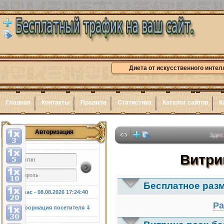
Диета от искусственного интел
Главная
Контакты
Правила
Статистика
Каталог сайтов
К
Авторизация
Здесь может б
Витри
Бесплатное раз
У нас - 08.08.2026
17:24:41
Ра
Информация посетителя ⇓