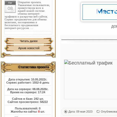
Открытие проекта.
Авг
Уважаемые пользователи,
08
приветствуем всех в
нашей новой системе
обмена интернет-
трафиком и раскрутки веб-сайтов.
Сервис предназначен для обмена
визитами, посещениями и
бесплатного продвижения
ДО
интернет-ресурсов. …
Читать далее
Архив новостей
Статистика проекта
Дата открытия: 10.05.2022г.
Сервис работает: 1552-й день
Дата на сервере: 08.08.2026г.
Время на сервере: 17:24
Сайтов в базе: 242 шт.
Сайтов просмотрено: 58222
Пользователей: 0
Жалобы на сайты:
0
шт.
Дата: 09 мая 2023
Опубликова