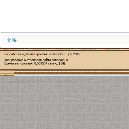
Разработка и дизайн проекта:
visitempire.ru
| © 2015
Копирование материалов сайта запрещено
Время выполнения: 0,069337 секунд | БД:
Главная
|
Контакты
|
Правила
|
Чёрный список